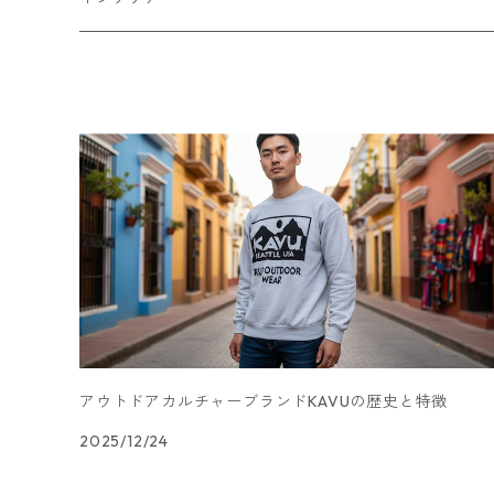
シャツ
パンツ
スウェット
アウター
ボトムス
キッチン収納
スウェット
シャツ
ジャケット
スカート
バッグ
アウター
テレビ台
パーカー
ジップアップ・カーディガン
コート
パンツ
手持ちバッグ
ブルゾン
セットアップ
セットアップ
チェスト
ニット
ブルゾン
コート
サロペット・オーバーオール
ワンピース
帽子
ソファ
ダウンジャケット・ベスト
キャップ
ダイニングテーブル
デスク
アウトドアカルチャーブランドKAVUの歴史と特徴
2025/12/24
テレビスタンド