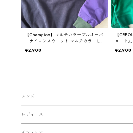
【Champion】マルチカラープルオーバ
【CRE
ーナイロンスウェット マルチカラー L
ョート丈
古着 レディース
ディース
¥2,900
¥2,900
メンズ
トップス
レディース
Tシャツ・カットソー
ボトムス
トップス
インテリア