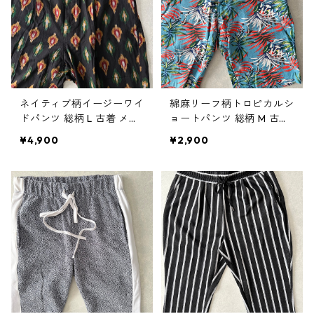
ネイティブ柄イージーワイ
綿麻リーフ柄トロピカルシ
ドパンツ 総柄 L 古着 メン
ョートパンツ 総柄 M 古着
ズ
メンズ
¥4,900
¥2,900