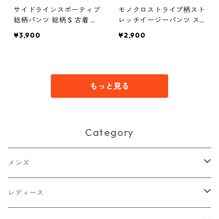
サイドラインスポーティブ
モノクロストライプ柄スト
総柄パンツ 総柄 S 古着 メ
レッチイージーパンツ ス
ンズ
トライプ柄 XL 古着 メンズ
¥3,900
¥2,900
もっと見る
Category
メンズ
トップス
レディース