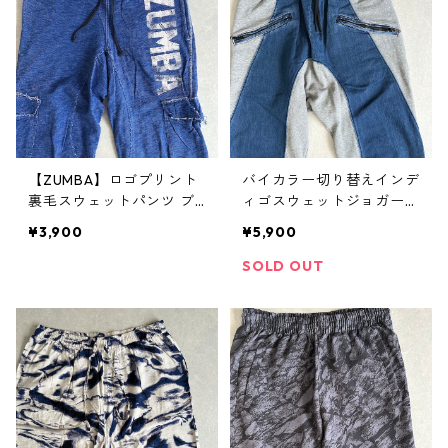
【ZUMBA】ロゴプリント
バイカラー切り替えインデ
裏毛スウェットパンツ ブ
ィゴスウェットジョガーサ
ルー S 古着 メンズ
ルエルパンツ グレー×ブル
¥3,900
¥5,900
ー S 古着 メンズ
SOLD OUT