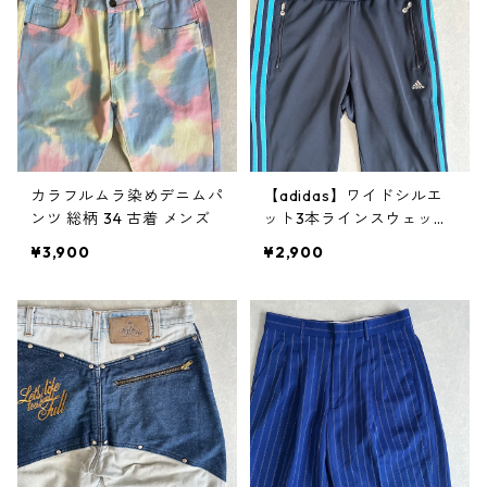
カラフルムラ染めデニムパ
【adidas】ワイドシルエ
ンツ 総柄 34 古着 メンズ
ット3本ラインスウェット
パンツ ネイビー S 古着 メ
¥3,900
¥2,900
ンズ レディース