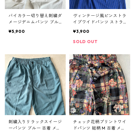
バイカラー切り替え刺繍ダ
ヴィンテージ風ピンストラ
メージデニムパンツ ブル
イプワイドパンツ ストラ
ー M 古着 メンズ
イプ柄 32 古着 メンズ
¥5,900
¥3,900
SOLD OUT
刺繍入りリラックスイージ
チェック花柄プリントワイ
ーパンツ ブルー 古着 メン
ドパンツ 総柄 M 古着 メン
ズ
ズ