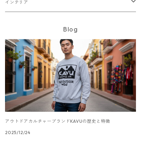
Tシャツ・カットソー
ボトムス
トップス
インテリア
シャツ
パンツ
スウェット
アウター
ボトムス
キッチン収納
Blog
スウェット
シャツ
ジャケット
スカート
バッグ
アウター
テレビ台
パーカー
ジップアップ・カーディガン
コート
パンツ
手持ちバッグ
ブルゾン
セットアップ
セットアップ
チェスト
ニット
ブルゾン
コート
サロペット・オーバーオール
ワンピース
帽子
ソファ
ダウンジャケット・ベスト
キャップ
ダイニングテーブル
デスク
アウトドアカルチャーブランドKAVUの歴史と特徴
2025/12/24
テレビスタンド