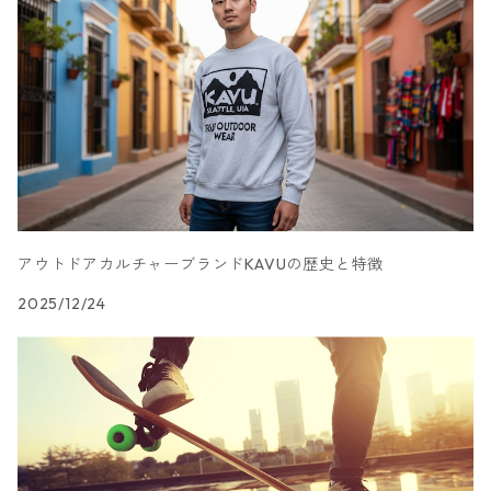
パーカー
ジップアップ・カーディガン
コート
パンツ
手持ちバッグ
ブルゾン
セットアップ
セットアップ
チェスト
ニット
ブルゾン
コート
サロペット・オーバーオール
ワンピース
帽子
ソファ
ダウンジャケット・ベスト
キャップ
ダイニングテーブル
デスク
アウトドアカルチャーブランドKAVUの歴史と特徴
2025/12/24
テレビスタンド
リビング収納
シェルフ