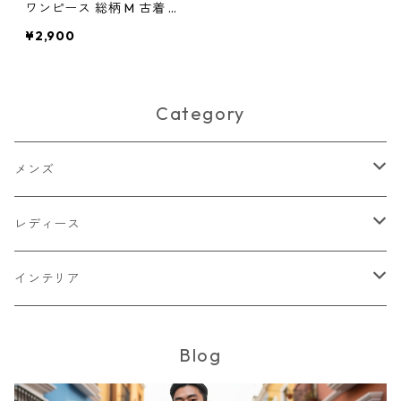
ワンピース 総柄 M 古着 レ
ディース
¥2,900
Category
メンズ
トップス
レディース
Tシャツ・カットソー
ボトムス
トップス
インテリア
シャツ
パンツ
スウェット
アウター
ボトムス
キッチン収納
Blog
スウェット
シャツ
ジャケット
スカート
バッグ
アウター
テレビ台