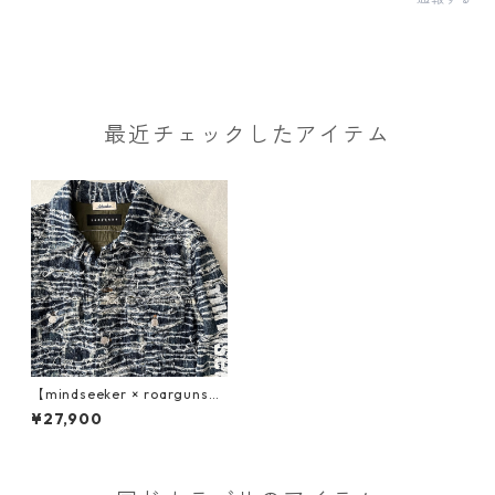
最近チェックしたアイテム
【mindseeker × roarguns】
プリントキルティングデニム
¥27,900
ジャケット ブルー L 古着 メン
ズ