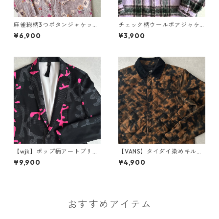
麻雀総柄3つボタンジャケット
チェック柄ウールボアジャケ
M 古着 メンズ
ット チェック柄 L 古着 メンズ
¥6,900
¥3,900
【wjk】ポップ柄アートプリン
【VANS】タイダイ染めキルテ
トストレッチテーラードジャ
ィングアウトドアジャケット
¥9,900
¥4,900
ケット 総柄 M 古着 メンズ
総柄 XS 古着 メンズ
おすすめアイテム