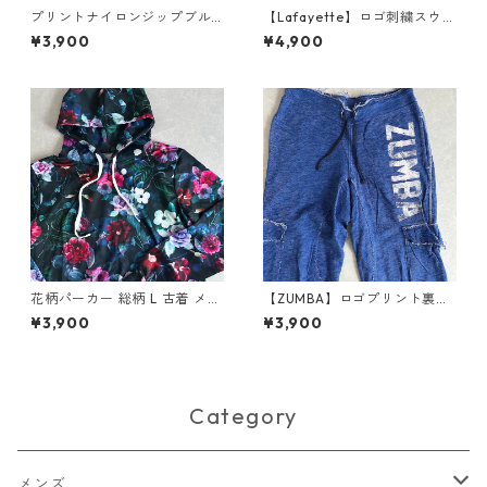
プリントナイロンジップブル
【Lafayette】ロゴ刺繍スウェ
ゾン ホワイト 4 古着 メンズ
ットジョガーパンツ ピンク L
¥3,900
¥4,900
古着 メンズ
花柄パーカー 総柄 L 古着 メン
【ZUMBA】ロゴプリント裏毛
ズ
スウェットパンツ ブルー S 古
¥3,900
¥3,900
着 メンズ
Category
メンズ