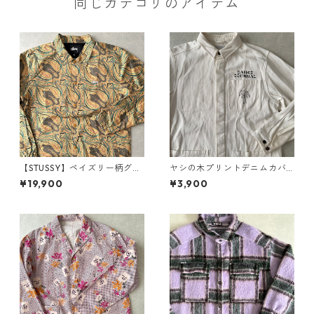
同じカテゴリのアイテム
【STUSSY】ペイズリー柄グラ
ヤシの木プリントデニムカバ
フィックジャケット 総柄 L 古
ーオールジャケット ホワイト
¥19,900
¥3,900
着 メンズ
L 古着 メンズ