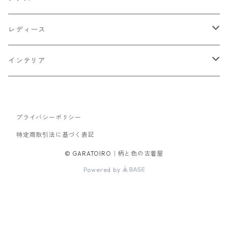
トップス
レディース
Tシャツ・カットソー
ボトムス
トップス
インテリア
シャツ
パンツ
スウェット
アウター
ボトムス
キッチン収納
スウェット
プライバシーポリシー
シャツ
ジャケット
スカート
バッグ
アウター
テレビ台
特定商取引法に基づく表記
パーカー
ジップアップ・カーディガン
コート
パンツ
手持ちバッグ
ブルゾン
セットアップ
セットアップ
チェスト
© GARATOIRO｜柄と色の古着屋
Powered by
ニット
ブルゾン
コート
サロペット・オーバーオール
ワンピース
帽子
ソファ
ダウンジャケット・ベスト
キャップ
ダイニングテーブル