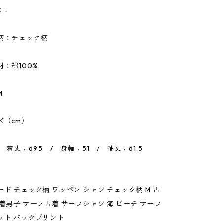
：-
柄：チェック柄
材：綿100%
M
ズ（cm）
 着丈：69.5 / 身幅：51 / 袖丈：61.5
ード チェック柄 ワッペン シャツ チェック柄 M 古
古着男子 サーフ古着 サーフシャツ 海 ビーチ サーフ
ット バックプリント