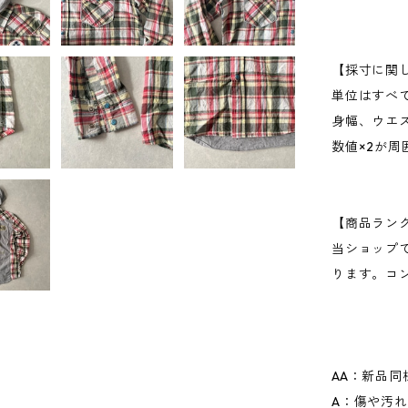
【採寸に関
単位はすべ
身幅、ウエ
数値×2が
【商品ラン
当ショップ
ります。コ
AA：新品同
A：傷や汚