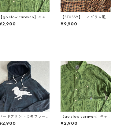
【go slow caravan】キャ
【STUSSY】モノグラム風グ
ンプ柄ロゴ刺繍長袖シャツ
ラフィカル総柄シャツ 総柄
¥2,900
¥9,900
総柄 3 古着 メンズ
M 古着 メンズ
バードプリントカモフラー
【go slow caravan】キャ
ジュ柄スウェットパーカー
ンプ柄ロゴ刺繍長袖シャツ
¥2,900
¥2,900
カモフラ柄 L 古着 メンズ
総柄 3 古着 メンズ