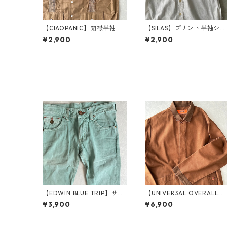
【CIAOPANIC】開襟半袖キ
【SILAS】プリント半袖シャ
ューバシャツ ベージュ L 古
ツ ホワイト M 古着 メンズ
¥2,900
¥2,900
着 メンズ
【EDWIN BLUE TRIP】サー
【UNIVERSAL OVERALL】
フテイストベルボトムデニ
ユニバーサルオーバーオー
¥3,900
¥6,900
ムパンツ グリーン 30 古着
ル ロングワークコート ブラ
メンズ
ウン XL 古着 メンズ