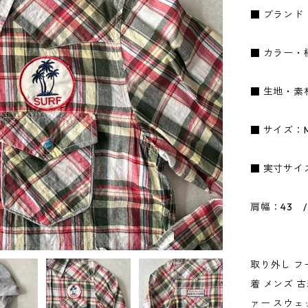
■ ブランド
■ カラー・
■ 生地・素
■ サイズ：
■ 実寸サイ
肩幅：43 /
取り外し フ
着 メンズ 
ァー スウェ