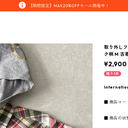
【期間限定】MAX20%OFFセール開催中！
取り外しフ
ク柄 M 古
¥2,900
残り1点
Internatio
■ 商品コード：
■ 商品の状