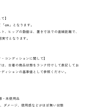
して】
て「cm」となります。
スト、ヒップの数値は、置き寸法での直線距離で、
周囲実寸となります。
ク・コンディションに関して】
では、古着の商品状態をランク付けして表記してお
ンディションの基準値として参照ください。
様・未使用品
れ、ダメージ、使用感などがほぼ無い状態