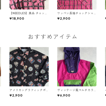
【NEEDLES】美品 チェック
ワッペン長袖チェックシャ
柄バタフライ長袖シャツ M
ツ チェック柄 L 古着 メンズ
¥18,900
¥2,900
古着 メンズ
おすすめアイテム
アメリカングラフィックポ
ヴィンテージ風マルチカラ
ップ柄シャツ 総柄 L 古着 レ
ーナイロンブルゾンアノラ
¥2,900
¥6,900
ディース
ックパーカー マルチ 古着 メ
ンズ