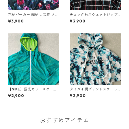
花柄パーカー 総柄 L 古着 メン
チェック柄スウェットジップ
ズ
アップパーカー チェック柄 M
¥3,900
¥3,900
古着 メンズ
【NIKE】蛍光カラースポーテ
タイダイ柄プリントスウェッ
ィブジップアップパーカー グ
トパーカー 総柄 L 古着 メンズ
¥2,900
¥2,900
リーン S 古着 メンズ
おすすめアイテム