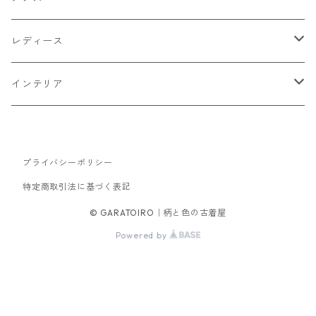
トップス
レディース
Tシャツ・カットソー
ボトムス
トップス
インテリア
シャツ
パンツ
スウェット
アウター
ボトムス
キッチン収納
スウェット
プライバシーポリシー
シャツ
ジャケット
スカート
バッグ
アウター
テレビ台
特定商取引法に基づく表記
パーカー
ジップアップ・カーディガン
コート
パンツ
手持ちバッグ
ブルゾン
セットアップ
セットアップ
チェスト
© GARATOIRO｜柄と色の古着屋
Powered by
ニット
ブルゾン
コート
サロペット・オーバーオール
ワンピース
帽子
ソファ
ダウンジャケット・ベスト
キャップ
ダイニングテーブル