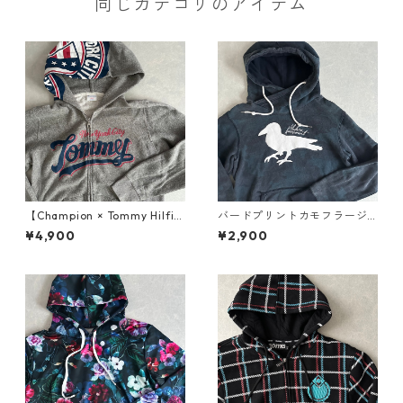
同じカテゴリのアイテム
【Champion × Tommy Hilfig
バードプリントカモフラージ
er】リバースウィーブロゴプ
ュ柄スウェットパーカー カモ
¥4,900
¥2,900
リント裏毛スウェットジップ
フラ柄 L 古着 メンズ
パーカー グレー L 古着 メンズ