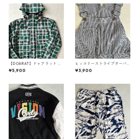
【DOARAT】ドゥアラット チ
ヒッコリーストライプオーバ
ェック柄ナイロンジャケット
ーオール ストライプ柄 M 古着
¥5,900
¥3,900
パーカー ストリート古着 メン
メンズ
ズ