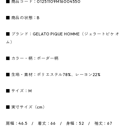
■ 商品コード：01251109M16004550
■ 商品の状態：B
■ ブランド：GELATO PIQUE HOMME（ジェラートピケ オ
ム）
■ カラー・柄：ボーダー柄
■ 生地・素材：ポリエステル78%、レーヨン22%
■ サイズ：M
■ 実寸サイズ（cm）
肩幅：46.5 / 着丈：66 / 身幅：52 / 袖丈：67