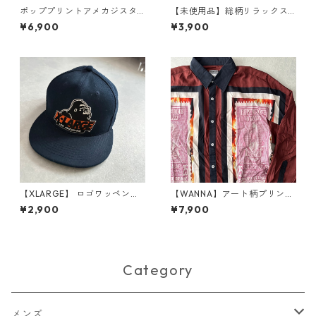
ポッププリントアメカジスタ
【未使用品】総柄リラックス
ジャン ブラック M 古着 メン
イージーパンツ 総柄 2 古着 メ
¥6,900
¥3,900
ズ
ンズ
【XLARGE】 ロゴワッペンベ
【WANNA】アート柄プリント
ースボールキャップ 古着 メン
シャツ ブラウン 1 古着 メンズ
¥2,900
¥7,900
ズ レディース
Category
メンズ