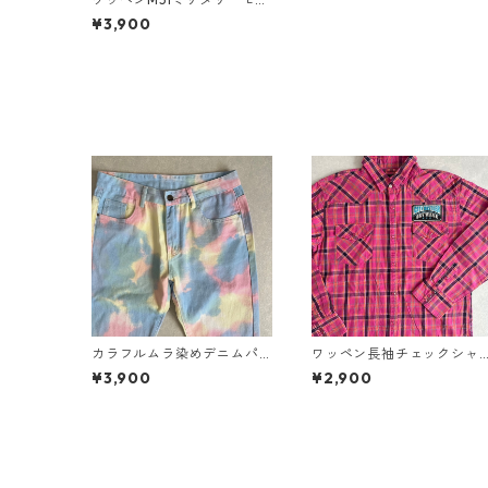
ズコート ピンク M 古着 レ
¥3,900
ディース
カラフルムラ染めデニムパ
ワッペン長袖チェックシャ
ンツ 総柄 34 古着 メンズ
ツ チェック柄 L 古着 メン
¥3,900
¥2,900