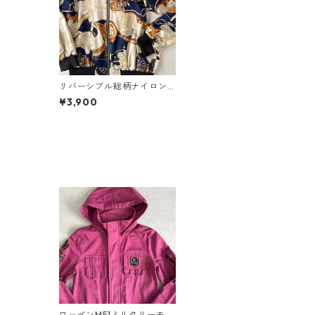
リバーシブル総柄ナイロン
ブルゾン 総柄 L 古着 レディ
¥3,900
ース
ワッペンM51ミリタリーモッ