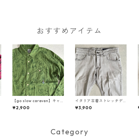
おすすめアイテム
【go slow caravan】キャ
イタリア古着ストレッチデ
ズ
ンプ柄ロゴ刺繍長袖シャツ
ニムパンツ グレー 32 古着
¥2,900
¥3,900
総柄 3 古着 メンズ
メンズ
Category