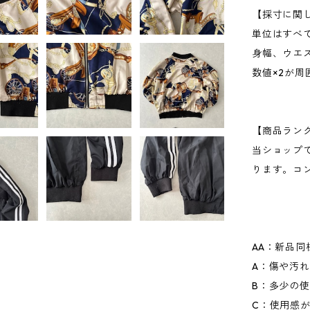
【採寸に関
単位はすべ
身幅、ウエ
数値×2が
【商品ラン
当ショップ
ります。コ
AA：新品同
A：傷や汚
B：多少の
C：使用感