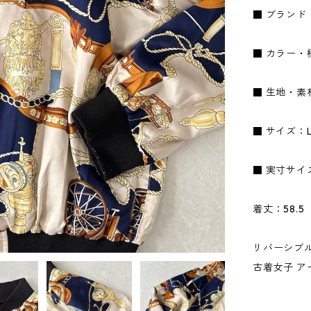
■ ブランド
■ カラー・
■ 生地・素
■ サイズ：
■ 実寸サイ
着丈：58.5
リバーシブル
古着女子 ア