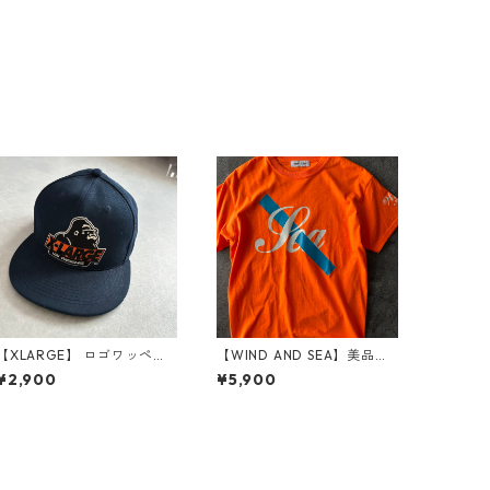
【XLARGE】 ロゴワッペン
【WIND AND SEA】美品プ
ベースボールキャップ 古着
リント半袖Tシャツ オレンジ
¥2,900
¥5,900
メンズ レディース
M 古着 メンズ