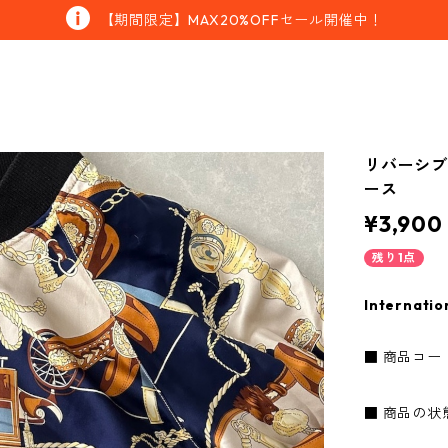
【期間限定】MAX20%OFFセール開催中！
リバーシブ
ース
¥3,900
残り1点
Internatio
■ 商品コード：
■ 商品の