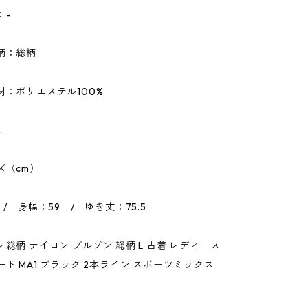
：-
柄：総柄
材：ポリエステル100%
L
ズ（cm）
 / 身幅：59 / ゆき丈：75.5
 総柄 ナイロン ブルゾン 総柄 L 古着 レディース
ート MA1 ブラック 2本ライン スポーツミックス