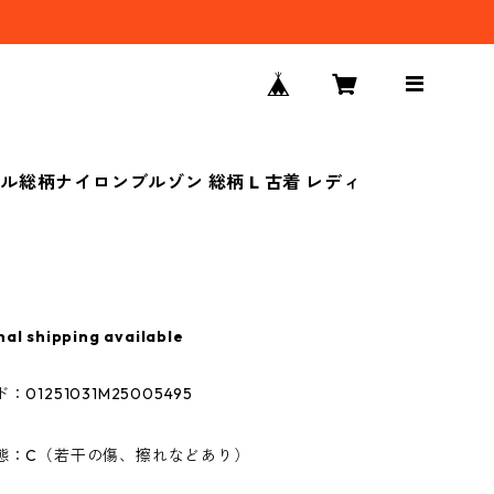
ル総柄ナイロンブルゾン 総柄 L 古着 レディ
nal shipping available
01251031M25005495
状態：C（若干の傷、擦れなどあり）