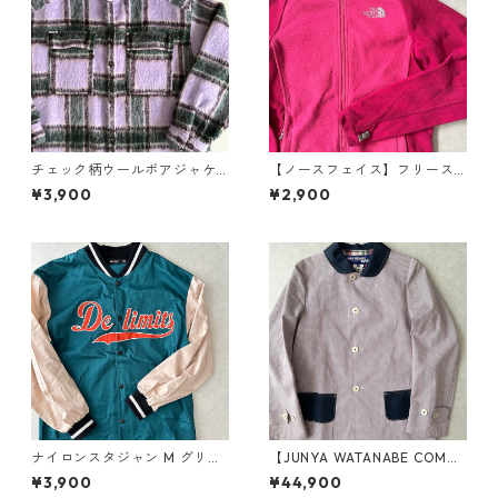
チェック柄ウールボアジャケ
【ノースフェイス】フリース
ット チェック柄 L 古着 メンズ
ジップアップブルゾン ピンク
¥3,900
¥2,900
S 古着 レディース
ナイロンスタジャン M グリー
【JUNYA WATANABE COMM
ン×ベージュ 古着 メンズ
E des GARCONS MAN】美品
¥3,900
¥44,900
ギンガムチェック柄ステンカ