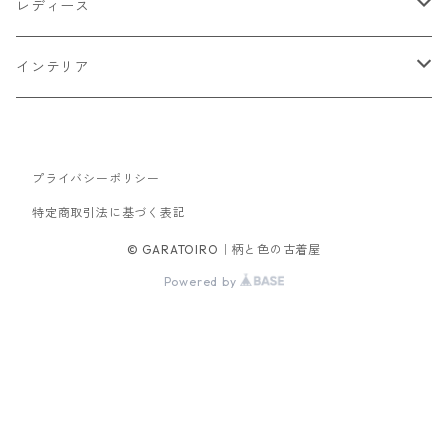
トップス
レディース
Tシャツ・カットソー
ボトムス
トップス
インテリア
シャツ
パンツ
スウェット
アウター
ボトムス
キッチン収納
スウェット
プライバシーポリシー
シャツ
ジャケット
スカート
バッグ
アウター
テレビ台
特定商取引法に基づく表記
パーカー
ジップアップ・カーディガン
コート
パンツ
手持ちバッグ
ブルゾン
セットアップ
セットアップ
チェスト
© GARATOIRO｜柄と色の古着屋
Powered by
ニット
ブルゾン
コート
サロペット・オーバーオール
ワンピース
帽子
ソファ
ダウンジャケット・ベスト
キャップ
ダイニングテーブル
デスク