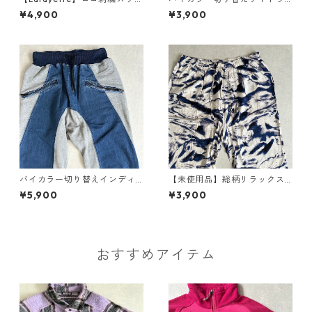
ットジョガーパンツ ピンク L
インスウェットパンツ イエロ
¥4,900
¥3,900
古着 メンズ
ー×ブルー S 古着 メンズ
バイカラー切り替えインディ
【未使用品】総柄リラックス
ゴスウェットジョガーサルエ
イージーパンツ 総柄 2 古着 メ
¥5,900
¥3,900
ルパンツ グレー×ブルー S 古
ンズ
着 メンズ
おすすめアイテム