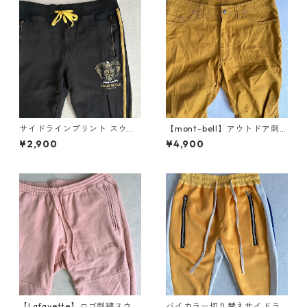
サイドラインプリント スウェ
【mont-bell】アウトドア刺
ットジョガーパンツ ブラック
繍ストレートストレッチパン
¥2,900
¥4,900
M 古着 メンズ
ツ イエロー XL 古着 メンズ
【Lafayette】ロゴ刺繍スウェ
バイカラー切り替えサイドラ