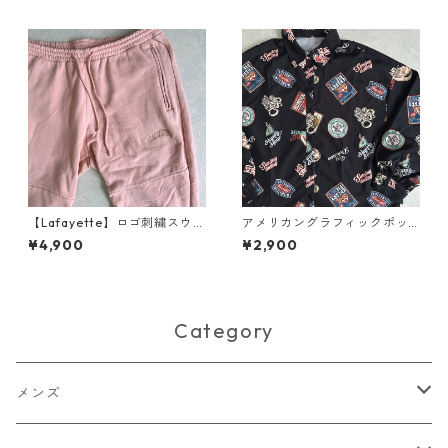
ラーコート S 古着 メンズ
【Lafayette】ロゴ刺繍スウェ
アメリカングラフィックポッ
ットジョガーパンツ ピンク L
プ柄シャツ 総柄 L 古着 レディ
¥4,900
¥2,900
古着 メンズ
ース
Category
メンズ