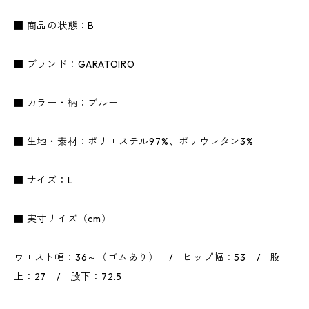
■ 商品の状態：B
■ ブランド：GARATOIRO
■ カラー・柄：ブルー
■ 生地・素材：ポリエステル97%、ポリウレタン3%
■ サイズ：L
■ 実寸サイズ（cm）
ウエスト幅：36～（ゴムあり） / ヒップ幅：53 / 股
上：27 / 股下：72.5