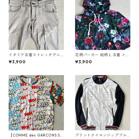
イタリア古着ストレッチデニ
花柄パーカー 総柄 L 古着 メン
ムパンツ グレー 32 古着 メン
ズ
¥3,900
¥3,900
ズ
【COMME des GARCONS SHI
プリントナイロンジップブル