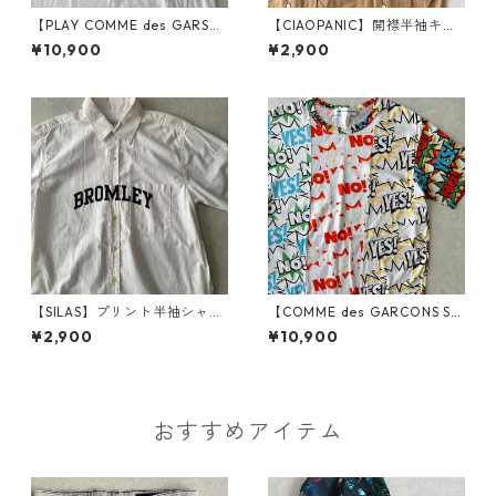
【PLAY COMME des GARSO
【CIAOPANIC】開襟半袖キュ
NS】迷彩柄ハートプリント半
ーバシャツ ベージュ L 古着 メ
¥10,900
¥2,900
袖Tシャツ ホワイト L 古着 メ
ンズ
ンズ レディース
【SILAS】プリント半袖シャツ
【COMME des GARCONS SHI
ホワイト M 古着 メンズ
RT】YES！NO！柄ポッププリ
¥2,900
¥10,900
ント半袖Tシャツ 総柄 L 古着
メンズ
おすすめアイテム