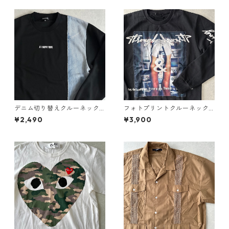
デニム切り替えクルーネック
フォトプリントクルーネック
スウェット ブラック M 古着
プルオーバースウェット ブラ
¥2,490
¥3,900
メンズ
ック M 古着 メンズ