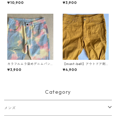
RT】YES！NO！柄ポッププリ
ゾン ホワイト 4 古着 メンズ
¥10,900
¥3,900
ント半袖Tシャツ 総柄 L 古着
メンズ
カラフルムラ染めデニムパン
【mont-bell】アウトドア刺
ツ 総柄 34 古着 メンズ
繍ストレートストレッチパン
¥3,900
¥4,900
ツ イエロー XL 古着 メンズ
Category
メンズ