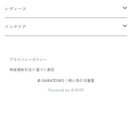
トップス
レディース
Tシャツ・カットソー
ボトムス
トップス
インテリア
シャツ
パンツ
スウェット
アウター
ボトムス
キッチン収納
スウェット
プライバシーポリシー
シャツ
ジャケット
スカート
バッグ
アウター
テレビ台
特定商取引法に基づく表記
パーカー
ジップアップ・カーディガン
コート
パンツ
手持ちバッグ
ブルゾン
セットアップ
セットアップ
チェスト
© GARATOIRO｜柄と色の古着屋
Powered by
ニット
ブルゾン
コート
サロペット・オーバーオール
ワンピース
帽子
ソファ
ダウンジャケット・ベスト
キャップ
ダイニングテーブル