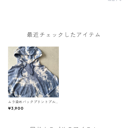
最近チェックしたアイテム
ムラ染めバックプリントプル
オーバーパーカー 総柄 M 古着
¥3,900
メンズ