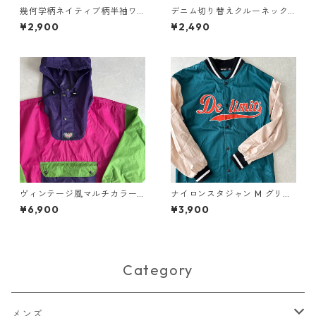
幾何学柄ネイティブ柄半袖ワ
デニム切り替えクルーネック
ンピース 総柄 M 古着 レディ
スウェット ブラック M 古着
¥2,900
¥2,490
ース
メンズ
ヴィンテージ風マルチカラー
ナイロンスタジャン M グリー
ナイロンブルゾンアノラック
ン×ベージュ 古着 メンズ
¥6,900
¥3,900
パーカー マルチ 古着 メンズ
Category
メンズ