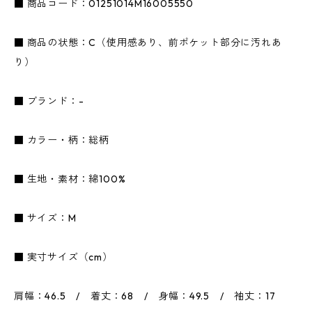
■ 商品コード：01251014M16005550
■ 商品の状態：C（使用感あり、前ポケット部分に汚れあ
り）
■ ブランド：-
■ カラー・柄：総柄
■ 生地・素材：綿100%
■ サイズ：M
■ 実寸サイズ（cm）
肩幅：46.5 / 着丈：68 / 身幅：49.5 / 袖丈：17