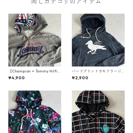
同じカテゴリのアイテム
【Champion × Tommy Hilfig
バードプリントカモフラージ
er】リバースウィーブロゴプ
ュ柄スウェットパーカー カモ
¥4,900
¥2,900
リント裏毛スウェットジップ
フラ柄 L 古着 メンズ
パーカー グレー L 古着 メンズ