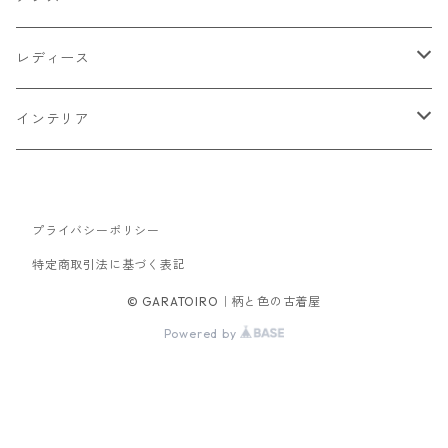
トップス
レディース
Tシャツ・カットソー
ボトムス
トップス
インテリア
シャツ
パンツ
スウェット
アウター
ボトムス
キッチン収納
スウェット
プライバシーポリシー
シャツ
ジャケット
スカート
バッグ
アウター
テレビ台
特定商取引法に基づく表記
パーカー
ジップアップ・カーディガン
コート
パンツ
手持ちバッグ
ブルゾン
セットアップ
セットアップ
チェスト
© GARATOIRO｜柄と色の古着屋
Powered by
ニット
ブルゾン
コート
サロペット・オーバーオール
ワンピース
帽子
ソファ
ダウンジャケット・ベスト
キャップ
ダイニングテーブル