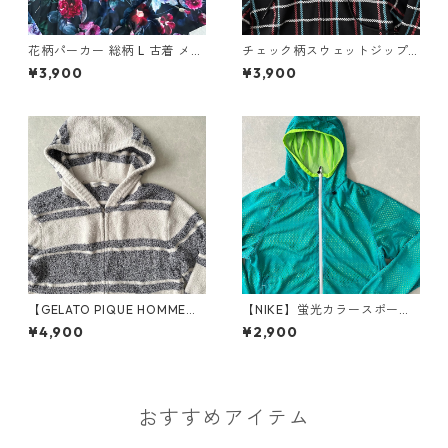
花柄パーカー 総柄 L 古着 メン
チェック柄スウェットジップ
ズ
アップパーカー チェック柄 M
¥3,900
¥3,900
古着 メンズ
【GELATO PIQUE HOMME】
【NIKE】蛍光カラースポーテ
ボーダー柄フリースダブルジ
ィブジップアップパーカー グ
¥4,900
¥2,900
ップパーカー ボーダー柄 M 古
リーン S 古着 メンズ
着 メンズ
おすすめアイテム