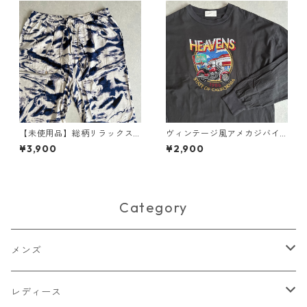
【未使用品】総柄リラックス
ヴィンテージ風アメカジバイ
イージーパンツ 総柄 2 古着 メ
クプリントクルーネックロン
¥3,900
¥2,900
ンズ
グスリーブカットソー長袖Tシ
ャツ グレー F 古着 メンズ
Category
メンズ
トップス
レディース