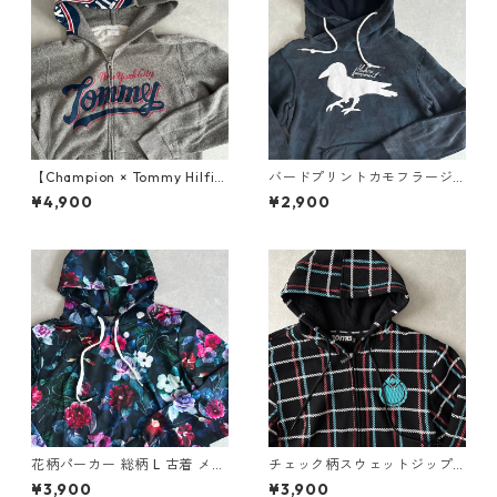
【Champion × Tommy Hilfig
バードプリントカモフラージ
er】リバースウィーブロゴプ
ュ柄スウェットパーカー カモ
¥4,900
¥2,900
リント裏毛スウェットジップ
フラ柄 L 古着 メンズ
パーカー グレー L 古着 メンズ
花柄パーカー 総柄 L 古着 メン
チェック柄スウェットジップ
ズ
アップパーカー チェック柄 M
¥3,900
¥3,900