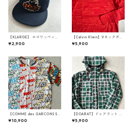
【XLARGE】 ロゴワッペンベ
【Calvin Klein】Vネックボー
ースボールキャップ 古着 メン
ダーロングスリーブカットソ
¥2,900
¥5,900
ズ レディース
ー長袖Tシャツ ボーダー柄 M
古着 メンズ
【COMME des GARCONS SHI
【DOARAT】ドゥアラット チ
RT】YES！NO！柄ポッププリ
ェック柄ナイロンジャケット
¥10,900
¥5,900
ント半袖Tシャツ 総柄 L 古着
パーカー ストリート古着 メン
メンズ
ズ