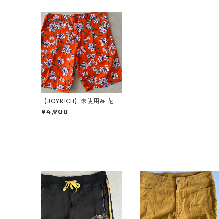
【JOYRICH】未使用品 花柄
ショートパンツ 総柄 M 古着
¥4,900
メンズ