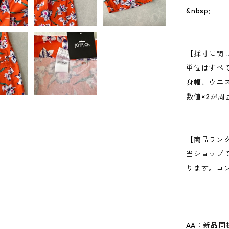
&nbsp;
【採寸に関
単位はすべ
身幅、ウエ
数値×2が
【商品ラン
当ショップ
ります。コ
AA：新品同