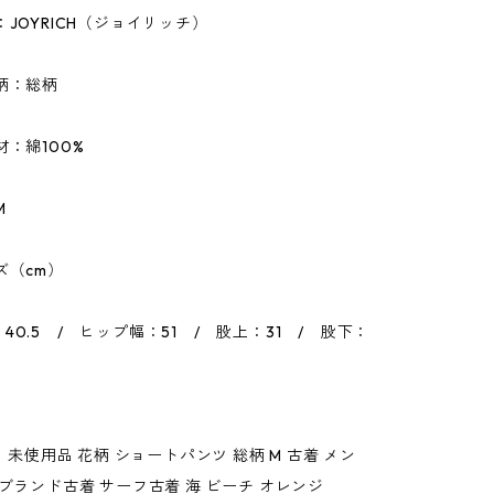
：JOYRICH（ジョイリッチ）
柄：総柄
材：綿100%
M
ズ（cm）
40.5 / ヒップ幅：51 / 股上：31 / 股下：
H】未使用品 花柄 ショートパンツ 総柄 M 古着 メン
 ブランド古着 サーフ古着 海 ビーチ オレンジ