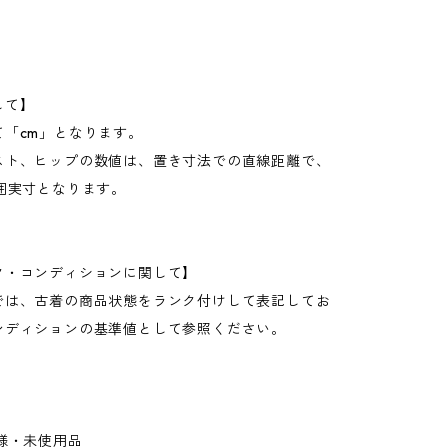
して】
て「cm」となります。
スト、ヒップの数値は、置き寸法での直線距離で、
周囲実寸となります。
ク・コンディションに関して】
では、古着の商品状態をランク付けして表記してお
ンディションの基準値として参照ください。
様・未使用品