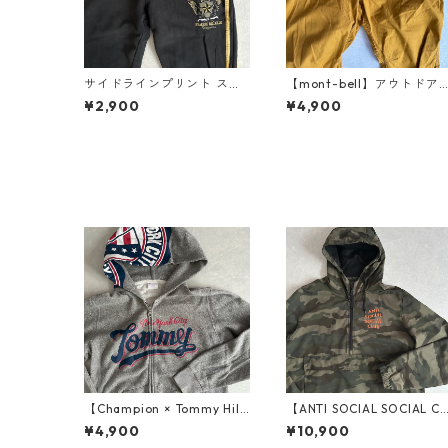
サイドラインプリント スウ
【mont-bell】アウトドア
ェットジョガーパンツ ブラ
繍ストレートストレッチパ
¥2,900
¥4,900
ック M 古着 メンズ
ンツ イエロー XL 古着 メン
ズ
【Champion × Tommy Hilfi
【ANTI SOCIAL SOCIAL CL
ger】リバースウィーブロゴ
UB】迷彩柄ロゴバックプリ
¥4,900
¥10,900
プリント裏毛スウェットジ
ントナイロンブルゾンアノ