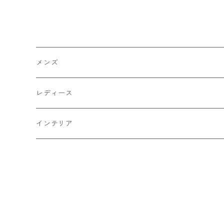
ップパーカー グレー L 古着
ラックパーカー カモフラ柄
メンズ
L 古着 メンズ
メンズ
トップス
レディース
Tシャツ・カットソー
ボトムス
トップス
インテリア
シャツ
パンツ
スウェット
アウター
ボトムス
キッチン収納
スウェット
シャツ
ジャケット
スカート
バッグ
アウター
テレビ台
パーカー
ジップアップ・カーディガン
コート
パンツ
手持ちバッグ
ブルゾン
セットアップ
セットアップ
チェスト