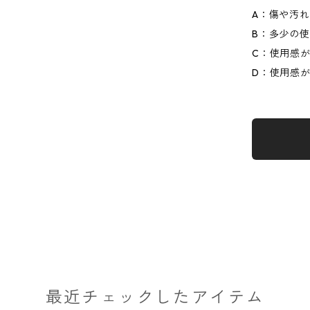
A：傷や汚
B：多少の
C：使用感
D：使用感
最近チェックしたアイテム