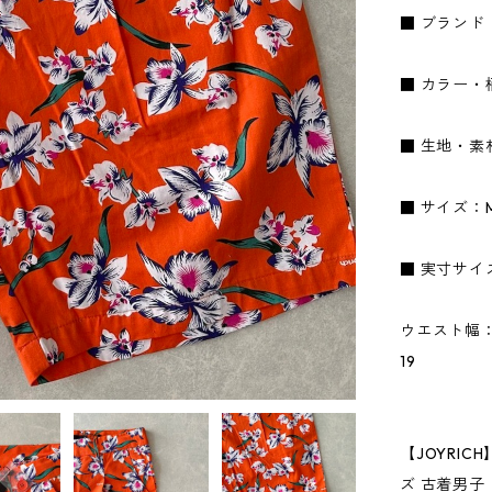
■ ブランド
■ カラー・
■ 生地・素
■ サイズ：
■ 実寸サイ
ウエスト幅：
19
【JOYRIC
ズ 古着男子