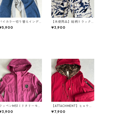
バイカラー切り替えインデ
【未使用品】総柄リラック
ィゴスウェットジョガーサ
スイージーパンツ 総柄 2 古
¥5,900
¥3,900
ルエルパンツ グレー×ブルー
着 メンズ
S 古着 メンズ
ワッペンM51ミリタリーモッ
【ATTACHMENT】ヒョウ柄
ズコート ピンク M 古着 レ
裏地M-51ミリタリーモッズ
¥3,900
¥7,900
ディース
コート レッド L 古着 メンズ