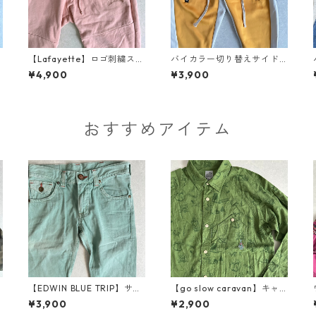
刺
【Lafayette】ロゴ刺繍スウ
バイカラー切り替えサイド
ェットジョガーパンツ ピン
ラインスウェットパンツ イ
¥4,900
¥3,900
ク L 古着 メンズ
エロー×ブルー S 古着 メン
ズ
おすすめアイテム
【EDWIN BLUE TRIP】サー
【go slow caravan】キャ
フテイストベルボトムデニ
ンプ柄ロゴ刺繍長袖シャツ
¥3,900
¥2,900
ムパンツ グリーン 30 古着
総柄 3 古着 メンズ