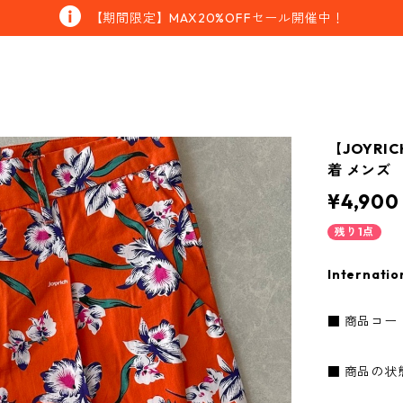
【期間限定】MAX20%OFFセール開催中！
【JOYRI
着 メンズ
¥4,900
残り1点
Internatio
■ 商品コード：
■ 商品の状