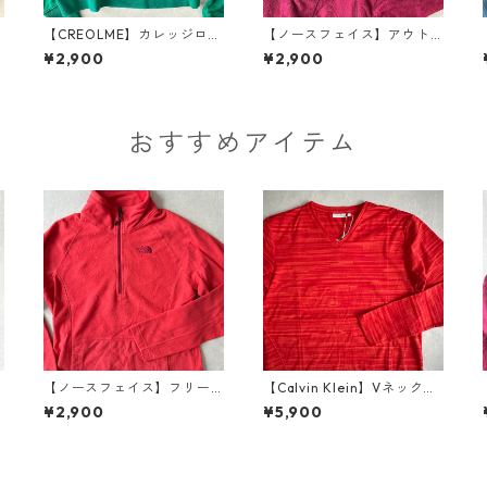
ー
【CREOLME】カレッジロゴ
【ノースフェイス】アウト
プリントショート丈スウェ
ドアジップフリースジャケ
¥2,900
¥2,900
ット グリーン F 古着 レディ
ット S 古着 レディース
ース
おすすめアイテム
D
【ノースフェイス】フリー
【Calvin Klein】Vネックボ
スジップアップブルゾン オ
ーダーロングスリーブカッ
¥2,900
¥5,900
レンジ S 古着 レディース
トソー長袖Tシャツ ボーダー
柄 M 古着 メンズ