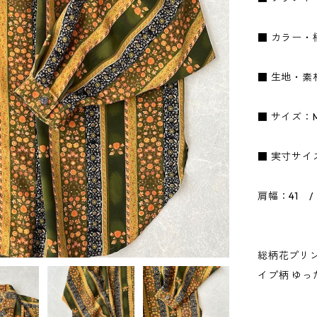
■ カラー
■ 生地・素
■ サイズ：
■ 実寸サイ
肩幅：41 /
総柄花プリン
イプ柄 ゆっ