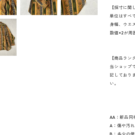
【採寸に関
単位はすべ
身幅、ウエ
数値×2が
【商品ラン
当ショップ
記しており
い。
AA：新品同
A：傷や汚
B：多少の