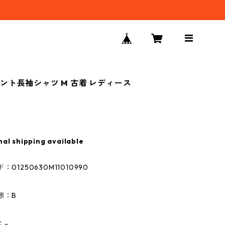
ント長袖シャツ M 古着 レディース
nal shipping available
01250630M11010990
態：B
：-