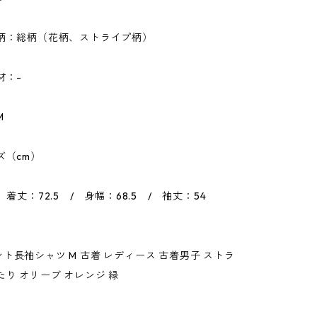
・柄：総柄（花柄、ストライプ柄）
材：-
M
ズ（cm）
 着丈：72.5 / 身幅：68.5 / 袖丈：54
ト長袖シャツ M 古着 レディース 古着男子 ストラ
たり オリーブ オレンジ 緑