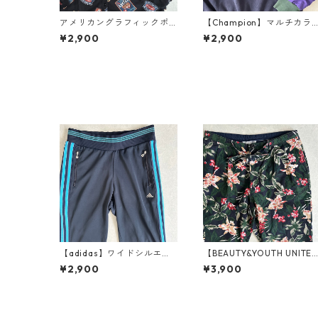
アメリカングラフィックポ
【Champion】マルチカラ
ップ柄シャツ 総柄 L 古着 レ
プルオーバーナイロンスウ
¥2,900
¥2,900
ディース
ェット マルチカラー L 古着
レディース
【adidas】ワイドシルエッ
【BEAUTY&YOUTH UNITE
ト3本ラインスウェットパン
ARROWS】リネン混花柄イ
¥2,900
¥3,900
ツ ネイビー S 古着 メンズ
ージーパンツ 総柄 M 古着
レディース
メンズ