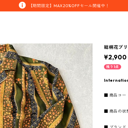
【期間限定】MAX20%OFFセール開催中！
総柄花プリ
¥2,900
残り1点
Internatio
■ 商品コード：
■ 商品の状
■ ブランド