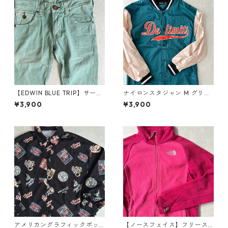
【EDWIN BLUE TRIP】サーフ
ナイロンスタジャン M グリー
テイストベルボトムデニムパ
ン×ベージュ 古着 メンズ
¥3,900
¥3,900
ンツ グリーン 30 古着 メンズ
アメリカングラフィックポッ
【ノースフェイス】フリース