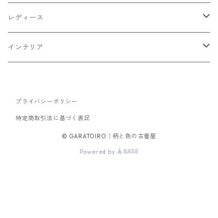
トップス
レディース
Tシャツ・カットソー
ボトムス
トップス
インテリア
シャツ
パンツ
スウェット
アウター
ボトムス
キッチン収納
スウェット
プライバシーポリシー
シャツ
ジャケット
スカート
バッグ
アウター
テレビ台
特定商取引法に基づく表記
パーカー
ジップアップ・カーディガン
コート
パンツ
手持ちバッグ
ブルゾン
セットアップ
セットアップ
チェスト
© GARATOIRO｜柄と色の古着屋
Powered by
ニット
ブルゾン
コート
サロペット・オーバーオール
ワンピース
帽子
ソファ
ダウンジャケット・ベスト
キャップ
ダイニングテーブル