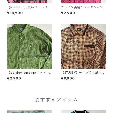
【NEEDLES】美品 チェック柄
ワッペン長袖チェックシャツ
バタフライ長袖シャツ M 古着
チェック柄 L 古着 メンズ
¥18,900
¥2,900
メンズ
【go slow caravan】キャン
【STUSSY】モノグラム風グラ
プ柄ロゴ刺繍長袖シャツ 総柄
フィカル総柄シャツ 総柄 M 古
¥2,900
¥9,900
3 古着 メンズ
着 メンズ
おすすめアイテム