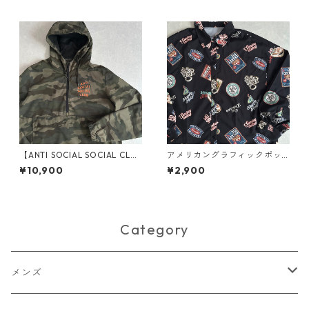
【ANTI SOCIAL SOCIAL CLU
アメリカングラフィックポッ
B】迷彩柄ロゴバックプリント
プ柄シャツ 総柄 L 古着 レディ
¥10,900
¥2,900
ナイロンブルゾンアノラック
ース
パーカー カモフラ柄 L 古着 メ
ンズ
Category
メンズ