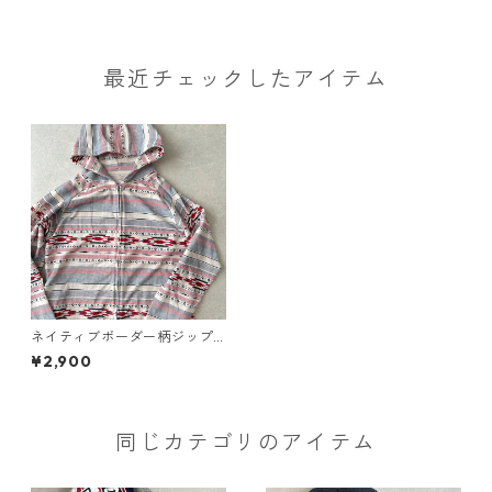
最近チェックしたアイテム
ネイティブボーダー柄ジップ
アップパーカー 総柄 L 古着 メ
¥2,900
ンズ
同じカテゴリのアイテム