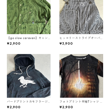
【go slow caravan】キャン
ヒッコリーストライプオーバ
プ柄ロゴ刺繍長袖シャツ 総柄
ーオール ストライプ柄 M 古着
¥2,900
¥3,900
3 古着 メンズ
メンズ
バードプリントカモフラージ
フォトプリント半袖Tシャツ 総
ュ柄スウェットパーカー カモ
柄 M 古着 メンズ
¥2,900
¥2,900
フラ柄 L 古着 メンズ