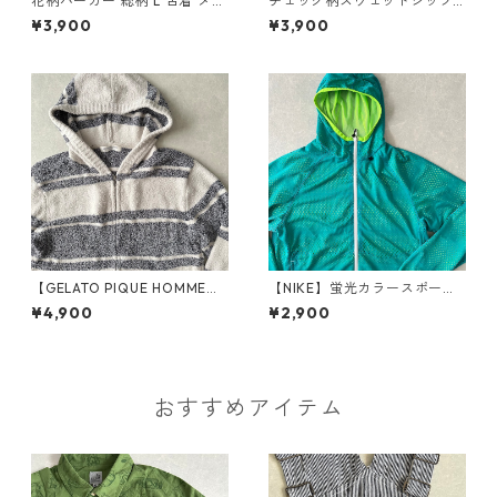
花柄パーカー 総柄 L 古着 メン
チェック柄スウェットジップ
ズ
アップパーカー チェック柄 M
¥3,900
¥3,900
古着 メンズ
【GELATO PIQUE HOMME】
【NIKE】蛍光カラースポーテ
ボーダー柄フリースダブルジ
ィブジップアップパーカー グ
¥4,900
¥2,900
ップパーカー ボーダー柄 M 古
リーン S 古着 メンズ
着 メンズ
おすすめアイテム