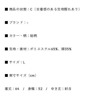
■ 商品の状態：C（古着感のある生地擦れあり）
■ ブランド：-
■ カラー・柄：総柄
■ 生地・素材：ポリエステル65%、綿35%
■ サイズ：L
■ 実寸サイズ（cm）
着丈：64 / 身幅：52 / ゆき丈：81.5