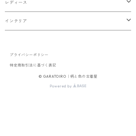
トップス
レディース
Tシャツ・カットソー
ボトムス
トップス
インテリア
シャツ
パンツ
スウェット
アウター
ボトムス
キッチン収納
スウェット
プライバシーポリシー
シャツ
ジャケット
スカート
バッグ
アウター
テレビ台
特定商取引法に基づく表記
パーカー
ジップアップ・カーディガン
コート
パンツ
手持ちバッグ
ブルゾン
セットアップ
セットアップ
チェスト
© GARATOIRO｜柄と色の古着屋
Powered by
ニット
ブルゾン
コート
サロペット・オーバーオール
ワンピース
帽子
ソファ
ダウンジャケット・ベスト
キャップ
ダイニングテーブル
デスク