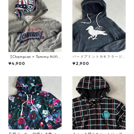
【Champion × Tommy Hilfig
バードプリントカモフラージ
er】リバースウィーブロゴプ
ュ柄スウェットパーカー カモ
¥4,900
¥2,900
リント裏毛スウェットジップ
フラ柄 L 古着 メンズ
パーカー グレー L 古着 メンズ