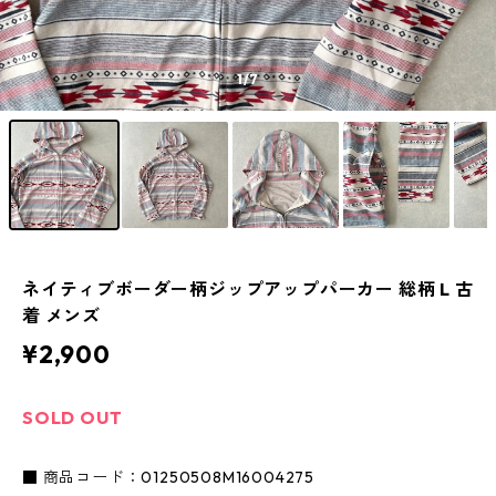
1
/7
ネイティブボーダー柄ジップアップパーカー 総柄 L 古
着 メンズ
¥2,900
SOLD OUT
■ 商品コード：01250508M16004275