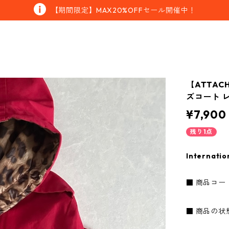
【期間限定】MAX20%OFFセール開催中！
【ATTA
ズコート レ
¥7,900
残り1点
Internatio
■ 商品コード：
■ 商品の状