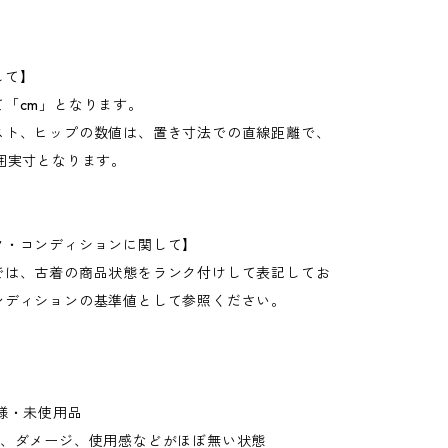
して】
て「cm」となります。
スト、ヒップの数値は、置き寸法での直線距離で、
周囲実寸となります。
ク・コンディションに関して】
では、古着の商品状態をランク付けして表記してお
ンディションの基準値として参照ください。
様・未使用品
れ、ダメージ、使用感などがほぼ無い状態