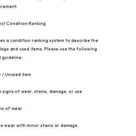
urement.
ct Condition Ranking
es a condition ranking system to describe the
ntage and used items. Please use the following
 guideline:
w / Unused item
o signs of wear, stains, damage, or use
ns of wear
le wear with minor stains or damage