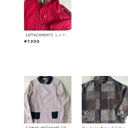
【ATTACHMENT】ヒョウ柄
裏地M-51ミリタリーモッズ
¥7,900
コート レッド L 古着 メンズ
【JUNYA WATANABE COM
クレイジーチェックステン