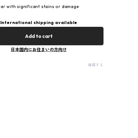
ar with significant stains or damage
International shipping available
Add to cart
日本国内にお住まいの方向け
通報する