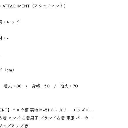
：ATTACHMENT（アタッチメント）
柄：レッド
材：-
L
ズ（cm）
/ 着丈：88 / 身幅：50 / 袖丈：70
MENT】ヒョウ柄 裏地 M-51 ミリタリー モッズコー
L 古着 メンズ 古着男子 ブランド古着 軍服 パーカー
ジップアップ 赤