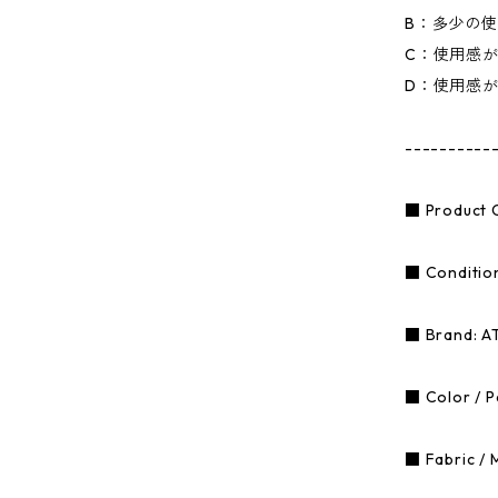
B：多少の
C：使用感
D：使用感
----------
■ Product 
■ Condition
■ Brand: 
■ Color / P
■ Fabric / M