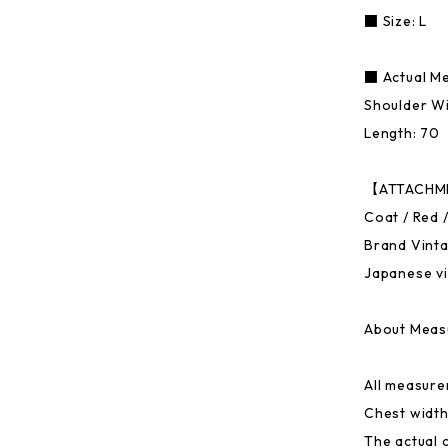
■ Size: L
■ Actual M
Shoulder Wi
Length: 70
【ATTACHMEN
Coat / Red /
Brand Vintag
Japanese vi
About Meas
All measure
Chest width
The actual 