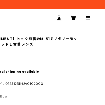
CHMENT】ヒョウ柄裏地M-51ミリタリーモッ
ッド L 古着 メンズ
nal shipping available
01251215M240102000
態：B