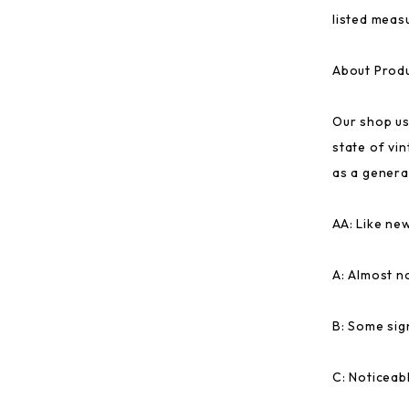
listed meas
About Produ
Our shop us
state of vi
as a general
AA: Like ne
A: Almost n
B: Some sig
C: Noticeab