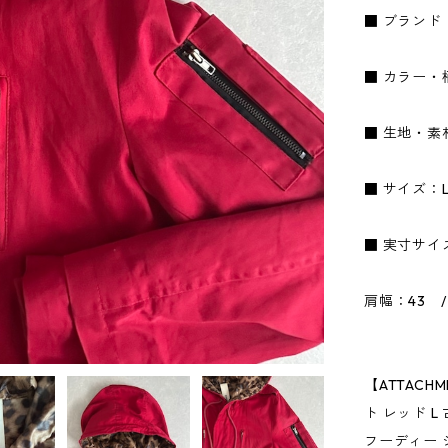
■ ブランド
■ カラー・
■ 生地・素
■ サイズ：
■ 実寸サイ
肩幅：43 
【ATTACH
ト レッド 
フーディー 