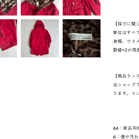
【採寸に関
単位はすべ
身幅、ウエ
数値×2が
【商品ラン
当ショップ
ります。コ
AA：新品同
A：傷や汚