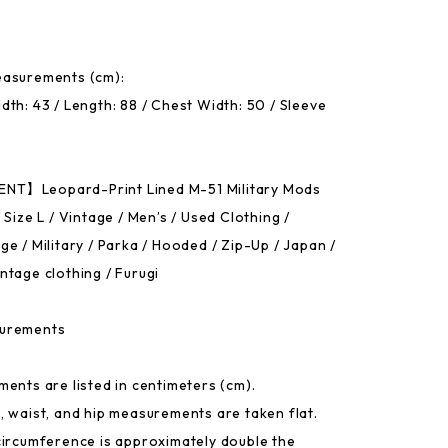
easurements (cm):
dth: 43 / Length: 88 / Chest Width: 50 / Sleeve
T】Leopard-Print Lined M-51 Military Mods
 Size L / Vintage / Men’s / Used Clothing /
e / Military / Parka / Hooded / Zip-Up / Japan /
ntage clothing / Furugi
urements
ments are listed in centimeters (cm).
, waist, and hip measurements are taken flat.
circumference is approximately double the