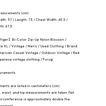
easurements (cm):
th: 57 / Length: 73 / Chest Width: 65.5 /
th: 67.5
figer】Bi-Color Zip-Up Nylon Blouson /
ze XL / Vintage / Men’s / Used Clothing / Brand
merican Casual Vintage / Outdoor Vintage / Red
apanese vintage clothing / Furugi
urements
ments are listed in centimeters (cm).
, waist, and hip measurements are taken flat.
circumference is approximately double the
urement.