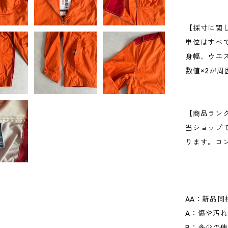
【採寸に関
単位はすべ
身幅、ウエ
数値×2が
【商品ラン
当ショップ
ります。コ
AA：新品同
A：傷や汚
B：多少の