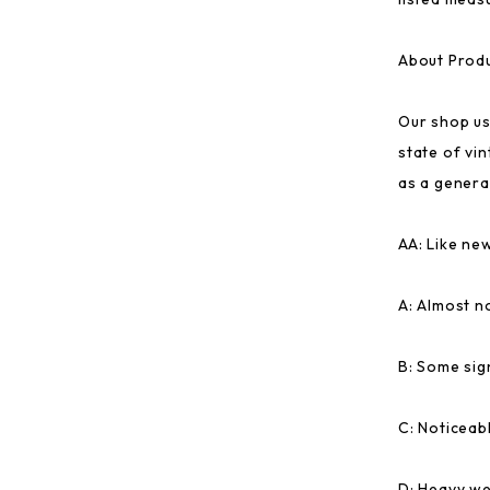
About Produ
Our shop us
state of vi
as a general
AA: Like ne
A: Almost n
B: Some sig
C: Noticeab
D: Heavy we