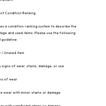
ct Condition Ranking
es a condition ranking system to describe the
ntage and used items. Please use the following
 guideline:
w / Unused item
o signs of wear, stains, damage, or use
ns of wear
le wear with minor stains or damage
ar with significant stains or damage