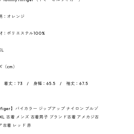
柄：オレンジ
材：ポリエステル100%
XL
ズ（cm）
 着丈：73 / 身幅：65.5 / 袖丈：67.5
Hilfiger】バイカラー ジップアップ ナイロン ブルゾ
 XL 古着 メンズ 古着男子 ブランド古着 アメカジ古
ア古着 レッド 赤