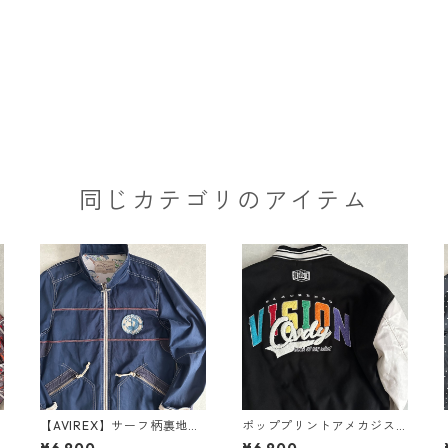
同じカテゴリのアイテム
【AVIREX】サーフ柄裏地ア
ポッププリントアメカジス
メカジミリタリージャケッ
タジャン ブラック M 古着