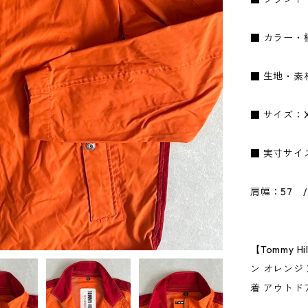
■ カラー・
■ 生地・素
■ サイズ：
■ 実寸サイ
肩幅：57 /
【Tommy 
ン オレンジ
着 アウトド