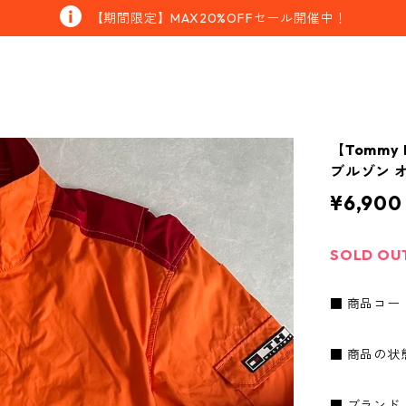
【期間限定】MAX20%OFFセール開催中！
【Tommy
ブルゾン オ
¥6,900
SOLD OU
■ 商品コード：
■ 商品の状
■ ブランド：