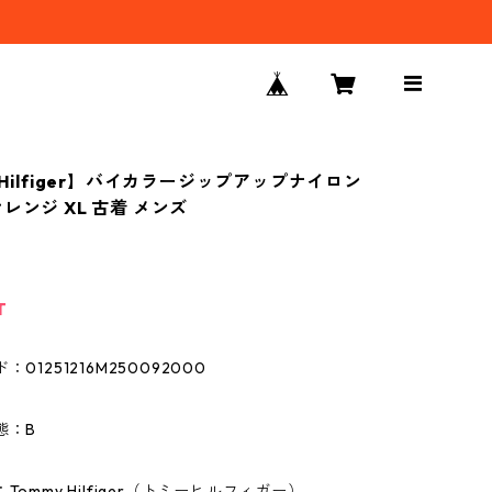
 Hilfiger】バイカラージップアップナイロン
レンジ XL 古着 メンズ
T
01251216M250092000
態：B
Tommy Hilfiger（トミーヒルフィガー）