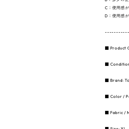
C：使用感
D：使用感
----------
■ Product
■ Condition
■ Brand: To
■ Color / P
■ Fabric / 
■ Size: XL