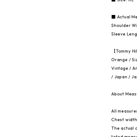
■ Actual M
Shoulder Wid
Sleeve Leng
【Tommy Hil
Orange / Si
Vintage / A
/ Japan / J
About Meas
All measure
Chest width
The actual 
listed meas