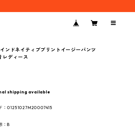
柄インドネイティブプリントイージーパンツ
着 レディース
nal shipping available
01251027M20007415
態：B