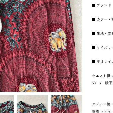
■ ブランド
■ カラー・
■ 生地・素
■ サイズ：
■ 実寸サイ
ウエスト幅：
33 / 股下
アジアン柄 
古着 レディ