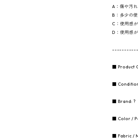
A：傷や汚
B：多少の
C：使用感
D：使用感
----------
■ Product 
■ Condition
■ Brand: ?
■ Color / Pa
■ Fabric / 