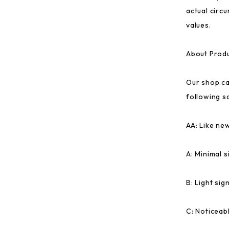
actual circ
values.
About Produ
Our shop ca
following sc
AA: Like ne
A: Minimal 
B: Light sig
C: Noticeab