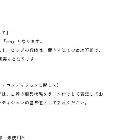
して】
て「cm」となります。
スト、ヒップの数値は、置き寸法での直線距離で、
周囲実寸となります。
ク・コンディションに関して】
では、古着の商品状態をランク付けして表記してお
ンディションの基準値として参照ください。
様・未使用品