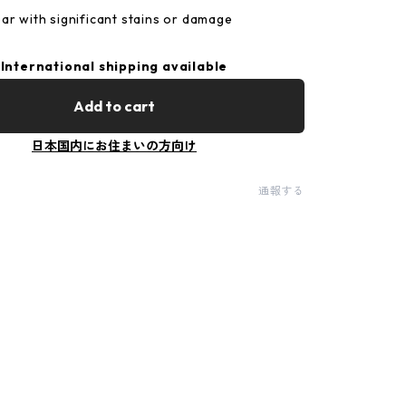
ar with significant stains or damage
International shipping available
Add to cart
日本国内にお住まいの方向け
通報する