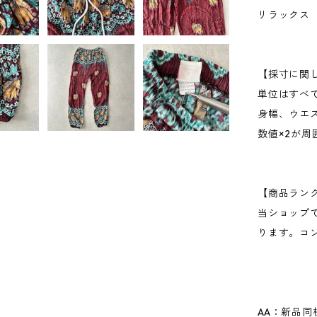
リラックス
【採寸に関
単位はすべ
身幅、ウエ
数値×2が
【商品ラン
当ショップ
ります。コ
AA：新品同