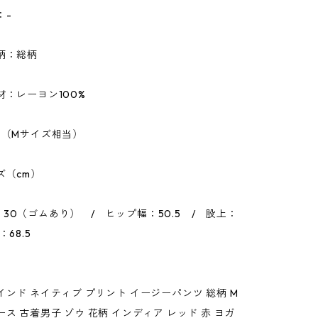
：-
柄：総柄
材：レーヨン100%
-（Mサイズ相当）
ズ（cm）
30（ゴムあり） / ヒップ幅：50.5 / 股上：
：68.5
インド ネイティブ プリント イージーパンツ 総柄 M
ース 古着男子 ゾウ 花柄 インディア レッド 赤 ヨガ