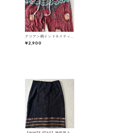
アジアン柄インドネイティ
ブプリントイージーパンツ
¥2,900
総柄 M 古着 レディース
【WHITE STAG】幾何学ネイ