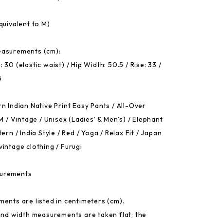
quivalent to M)
easurements (cm):
 30 (elastic waist) / Hip Width: 50.5 / Rise: 33 /
5
n Indian Native Print Easy Pants / All-Over
 M / Vintage / Unisex (Ladies’ & Men’s) / Elephant
tern / India Style / Red / Yoga / Relax Fit / Japan
vintage clothing / Furugi
urements
ments are listed in centimeters (cm).
 and width measurements are taken flat; the