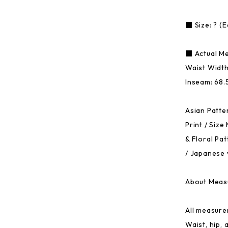
■ Size: ? (E
■ Actual M
Waist Width:
Inseam: 68.
Asian Patter
Print / Size
& Floral Pat
/ Japanese 
About Meas
All measure
Waist, hip,