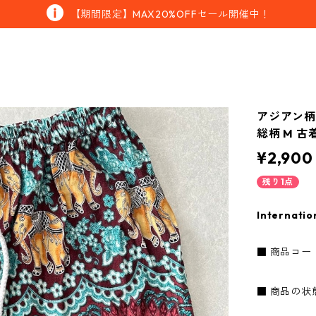
【期間限定】MAX20%OFFセール開催中！
アジアン
総柄 M 古
¥2,900
残り1点
Internatio
■ 商品コード：
■ 商品の状