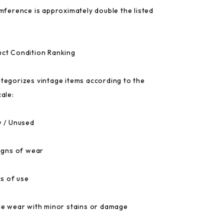
umference is approximately double the listed
ct Condition Ranking
tegorizes vintage items according to the
ale:
w / Unused
signs of wear
ns of use
le wear with minor stains or damage