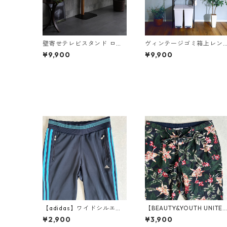
壁寄せテレビスタンド ロー
ヴィンテージゴミ箱上レン
タイプ【OTGT】
ジラック【VAD-T2R】
¥9,900
¥9,900
【adidas】ワイドシルエッ
【BEAUTY&YOUTH UNITE
ト3本ラインスウェットパン
ARROWS】リネン混花柄イ
¥2,900
¥3,900
ツ ネイビー S 古着 メンズ
ージーパンツ 総柄 M 古着