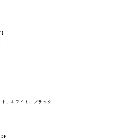
】
ズ】
m
】
ット、ホワイト、ブラック
DF