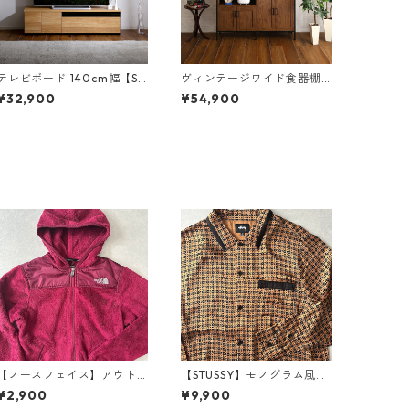
テレビボード 140cm幅【SH
ヴィンテージワイド食器棚
-24-BR140】
【GCK-18120】
¥32,900
¥54,900
【ノースフェイス】アウト
【STUSSY】モノグラム風グ
ドアジップフリースジャケ
ラフィカル総柄シャツ 総柄
¥2,900
¥9,900
ット S 古着 レディース
M 古着 メンズ