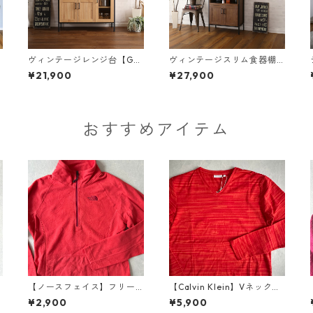
ヴィンテージレンジ台【GC
ヴィンテージスリム食器棚
K-90R】
【GCK-1860】
¥21,900
¥27,900
おすすめアイテム
D
【ノースフェイス】フリー
【Calvin Klein】Vネックボ
スジップアップブルゾン オ
ーダーロングスリーブカッ
¥2,900
¥5,900
レンジ S 古着 レディース
トソー長袖Tシャツ ボーダー