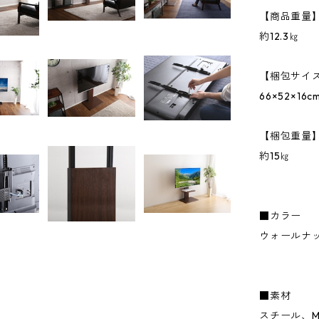
【商品重量
約12.3㎏
【梱包サイ
66×52×16c
【梱包重量
約15㎏
■カラー
ウォールナ
■素材
スチール、M