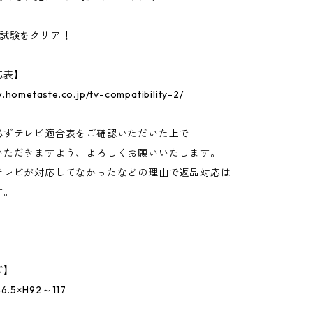
震試験をクリア！
応表】
.hometaste.co.jp/tv-compatibility-2/
必ずテレビ適合表をご確認いただいた上で
いただきますよう、よろしくお願いいたします。
テレビが対応してなかったなどの理由で返品対応は
す。
ズ】
6.5×H92～117