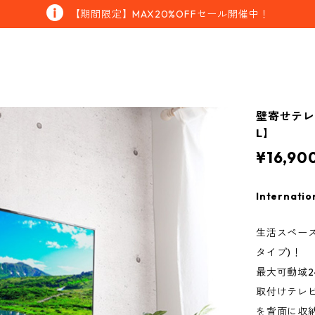
【期間限定】MAX20%OFFセール開催中！
壁寄せテレ
L】
¥16,90
Internatio
生活スペー
タイプ)！
最大可動域
取付けテレビ
を背面に収