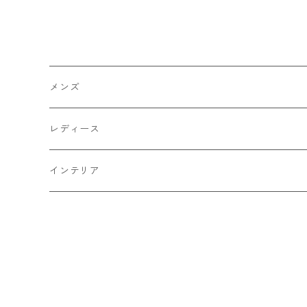
レディース
メンズ
メンズ
トップス
レディース
Tシャツ・カットソー
ボトムス
トップス
インテリア
シャツ
パンツ
スウェット
アウター
ボトムス
キッチン収納
スウェット
シャツ
ジャケット
スカート
バッグ
アウター
テレビ台
パーカー
ジップアップ・カーディガン
コート
パンツ
手持ちバッグ
ブルゾン
セットアップ
セットアップ
チェスト