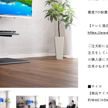
震度7の耐
【テレビ適
https://www
ご注文前に
注文をして
※購入後に
出来かねま
■サイズ
【商品サイ
約W60.1×D4