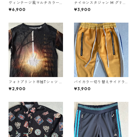
ヴィンテージ風マルチカラー
ナイロンスタジャン M グリー
ナイロンブルゾンアノラック
ン×ベージュ 古着 メンズ
¥6,900
¥3,900
パーカー マルチ 古着 メンズ
フォトプリント半袖Tシャツ 総
バイカラー切り替えサイドラ
柄 M 古着 メンズ
インスウェットパンツ イエロ
¥2,900
¥3,900
ー×ブルー S 古着 メンズ