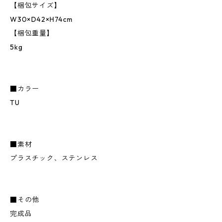
【梱包サイズ】
W30×D42×H74cm
【梱包重量】
5kg
■カラー
TU
■素材
プラスチック、ステンレス
■その他
完成品