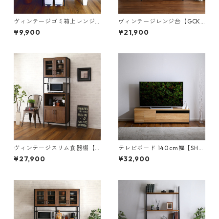
ヴィンテージゴミ箱上レンジ
ヴィンテージレンジ台【GCK-
ラック【VAD-T2R】
90R】
¥9,900
¥21,900
ヴィンテージスリム食器棚【G
テレビボード 140cm幅【SH-
CK-1860】
24-BR140】
¥27,900
¥32,900