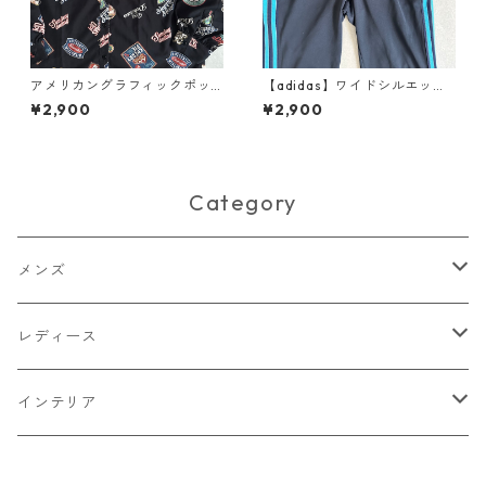
アメリカングラフィックポッ
【adidas】ワイドシルエット3
プ柄シャツ 総柄 L 古着 レディ
本ラインスウェットパンツ ネ
¥2,900
¥2,900
ース
イビー S 古着 メンズ レディー
ス
Category
メンズ
トップス
レディース
Tシャツ・カットソー
ボトムス
トップス
インテリア
シャツ
パンツ
スウェット
アウター
ボトムス
キッチン収納