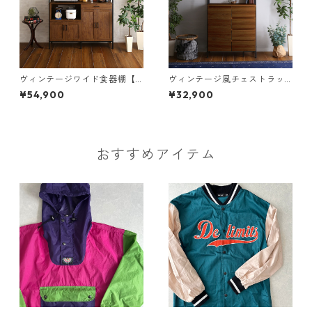
ヴィンテージワイド食器棚【G
ヴィンテージ風チェストラッ
CK-18120】
ク オールチェストタイプ【VC
¥54,900
¥32,900
R-AL】
おすすめアイテム