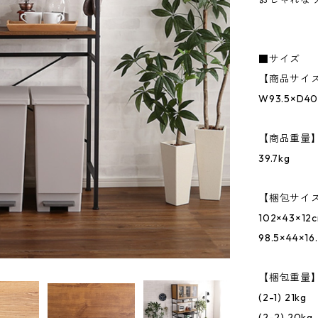
■サイズ
【商品サイ
W93.5×D40
【商品重量
39.7kg
【梱包サイ
102×43×12
98.5×44×16
【梱包重量
(2-1) 21kg
(2-2) 20kg