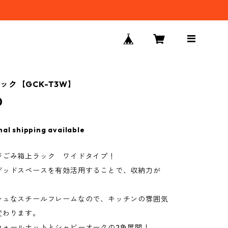
ック【GCK-T3W】
0
nal shipping available
ジごみ箱上ラック ワイドタイプ！
デッドスペースを有効活用することで、収納力が
シュなスチールフレームなので、キッチンの雰囲気
変わります。
ウォールナットとシャビーオークの2色展開！