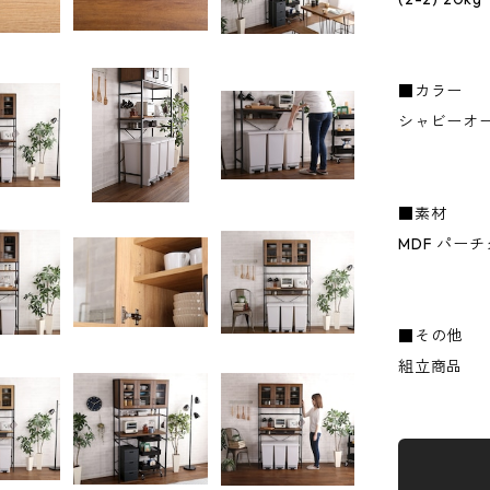
■カラー
シャビーオ
■素材
MDF パー
■その他
組立商品