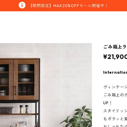
【期間限定】MAX20%OFFセール開催中！
ごみ箱上ラ
¥21,90
Internatio
ヴィンテー
ごみ箱上の
UP！
スタイリッ
もガラッと
おしゃれな