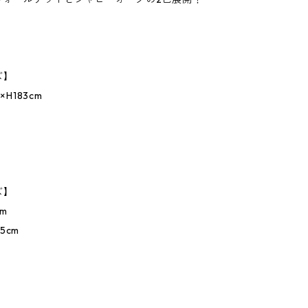
ズ】
×H183cm
】
ズ】
cm
.5cm
】