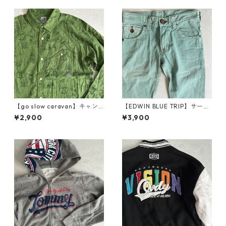
【go slow caravan】キャン
【EDWIN BLUE TRIP】サーフ
プ柄ロゴ刺繍長袖シャツ 総柄
テイストベルボトムデニムパ
¥2,900
¥3,900
3 古着 メンズ
ンツ グリーン 30 古着 メンズ