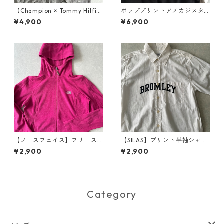
【Champion × Tommy Hilfig
ポッププリントアメカジスタ
er】リバースウィーブロゴプ
ジャン ブラック M 古着 メン
¥4,900
¥6,900
リント裏毛スウェットジップ
ズ
パーカー グレー L 古着 メンズ
【ノースフェイス】フリース
【SILAS】プリント半袖シャツ
ジップアップパーカー ピンク
ホワイト M 古着 メンズ
¥2,900
¥2,900
S 古着 レディース
Category