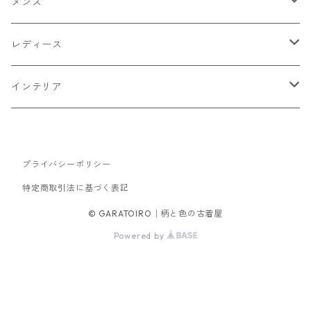
メンズ
トップス
レディース
Tシャツ・カットソー
ボトムス
トップス
インテリア
シャツ
パンツ
スウェット
アウター
ボトムス
キッチン収納
スウェット
プライバシーポリシー
シャツ
ジャケット
スカート
バッグ
アウター
テレビ台
特定商取引法に基づく表記
パーカー
ジップアップ・カーディガン
コート
パンツ
手持ちバッグ
ブルゾン
セットアップ
セットアップ
チェスト
© GARATOIRO｜柄と色の古着屋
Powered by
ニット
ブルゾン
コート
サロペット・オーバーオール
ワンピース
帽子
ソファ
ダウンジャケット・ベスト
キャップ
ダイニングテーブル