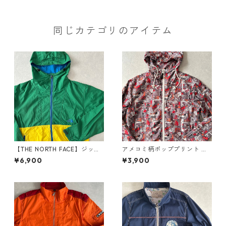
同じカテゴリのアイテム
【THE NORTH FACE】ジップ
アメコミ柄ポッププリント ナ
アップナイロンブルゾン グリ
イロンダブルジップパーカー
¥6,900
¥3,900
ーン×イエロー L 古着 メンズ
総柄 XL 古着 メンズ