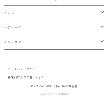
メンズ
トップス
レディース
Tシャツ・カットソー
ボトムス
トップス
インテリア
シャツ
パンツ
スウェット
アウター
ボトムス
キッチン収納
スウェット
プライバシーポリシー
シャツ
ジャケット
スカート
バッグ
アウター
テレビ台
特定商取引法に基づく表記
パーカー
ジップアップ・カーディガン
コート
パンツ
手持ちバッグ
ブルゾン
セットアップ
セットアップ
チェスト
© GARATOIRO｜柄と色の古着屋
Powered by
ニット
ブルゾン
コート
サロペット・オーバーオール
ワンピース
帽子
ソファ