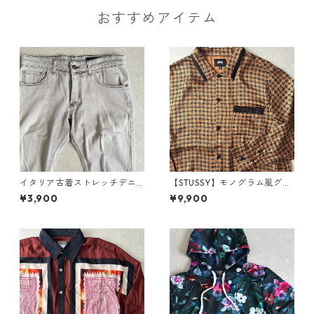
おすすめアイテム
イタリア古着ストレッチデニ
【STUSSY】モノグラム風グラ
ムパンツ グレー 32 古着 メン
フィカル総柄シャツ 総柄 M 古
¥3,900
¥9,900
ズ
着 メンズ