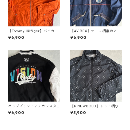
【Tommy Hilfiger】バイカラ
【AVIREX】サーフ柄裏地アメ
ージップアップナイロンブル
カジミリタリージャケット ブ
¥6,900
¥6,900
ゾン オレンジ XL 古着 メンズ
ルー XL 古着 メンズ
ポッププリントアメカジスタ
【R.NEWBOLD】ドット柄水
ジャン ブラック M 古着 メン
玉ナイロンジップアップブル
¥6,900
¥3,900
ズ
ゾン ドット柄 M 古着 メンズ