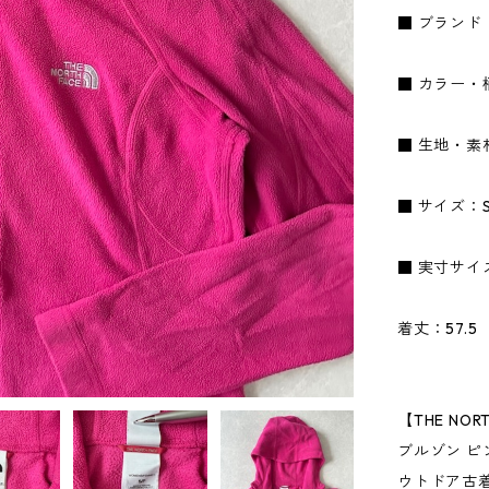
■ ブランド：
■ カラー・
■ 生地・素
■ サイズ：
■ 実寸サイ
着丈：57.5
【THE NO
ブルゾン ピ
ウトドア古着