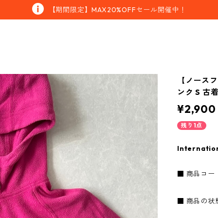
【期間限定】MAX20%OFFセール開催中！
【ノースフ
ンク S 古
¥2,900
残り1点
Internatio
■ 商品コード：
■ 商品の状