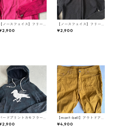
【ノースフェイス】フリー
【ノースフェイス】フリー
スジップアップブルゾン ピ
スローブパーカー グレー XS
¥2,900
¥2,900
ンク S 古着 レディース
古着 レディース
バードプリントカモフラー
【mont-bell】アウトドア刺
ジュ柄スウェットパーカー
繍ストレートストレッチパ
¥2,900
¥4,900
カモフラ柄 L 古着 メンズ
ンツ イエロー XL 古着 メン