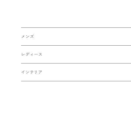
メンズ
トップス
レディース
Tシャツ・カットソー
ボトムス
トップス
インテリア
シャツ
パンツ
スウェット
アウター
ボトムス
キッチン収納
スウェット
シャツ
ジャケット
スカート
バッグ
アウター
テレビ台
パーカー
ジップアップ・カーディガン
コート
パンツ
手持ちバッグ
ブルゾン
セットアップ
セットアップ
チェスト