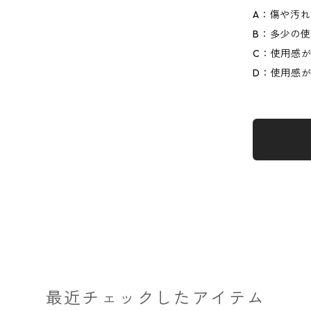
A：傷や汚
B：多少の
C：使用感
D：使用感
最近チェックしたアイテム