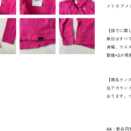
メリカ アメ
【採寸に関
単位はすべ
身幅、ウエ
数値×2が
【商品ラン
当アカウン
おります。
AA：新品同