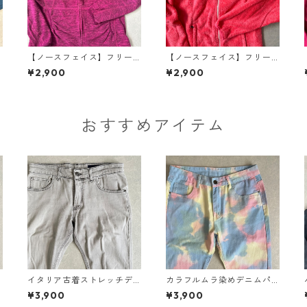
【ノースフェイス】フリー
【ノースフェイス】フリー
スジップアップブルゾン ピ
スジップアップブルゾン ピ
¥2,900
¥2,900
ンク L 古着 レディース
ンク XS 古着 レディース
おすすめアイテム
イタリア古着ストレッチデ
カラフルムラ染めデニムパ
ン
ニムパンツ グレー 32 古着
ンツ 総柄 34 古着 メンズ
¥3,900
¥3,900
メンズ