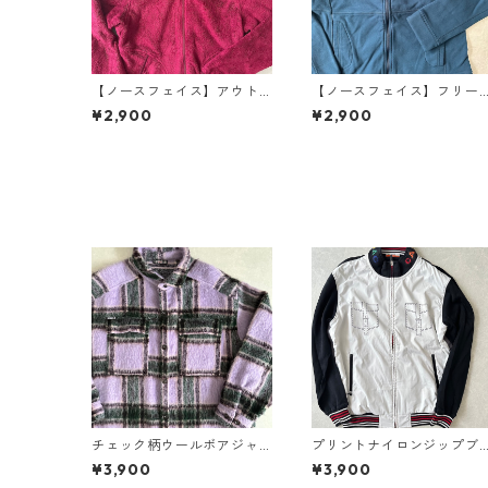
【ノースフェイス】アウト
【ノースフェイス】フリー
ドアジップフリースジャケ
スジップアップブルゾン ブ
¥2,900
¥2,900
ット S 古着 レディース
ルー S 古着 レディース
チェック柄ウールボアジャ
プリントナイロンジップブ
ケット チェック柄 L 古着 メ
ルゾン ホワイト 4 古着 メ
¥3,900
¥3,900
ンズ
ズ