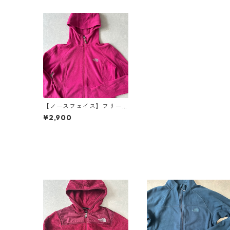
【ノースフェイス】フリー
スジップアップパーカー ピ
¥2,900
ンク S 古着 レディース